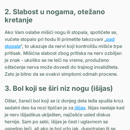
2. Slabost u nogama, otežano
kretanje
Ako Vam oslabe mišići nogu ili stopala, spotičete se,
vučete stopalo pri hodu ili primetite takozvani „
pad
stopala
“, to ukazuje da nervi koji kontrolišu mišiće trpe
pritisak. Mišićna slabost zbog pritiska na nerv ozbiljan
je znak - ukoliko se ne leči na vreme, produženo
oštećenje nerva može dovesti do trajnog invaliditeta.
Zato je bitno da se ovakvi simptomi odmah procene.
3. Bol koji se širi niz nogu (išijas)
Oštar, žareći bol koji se iz donjeg dela leđa spušta kroz
sedalni deo ka nozi tipičan je za
išijas
. Išijas nastaje kad
je nerv išijadikus uklješten, najčešće usled diskus
hernije. Sam po sebi, išijas je čest i uglavnom se
uspešno leči, ali ako je bol vrlo jak, dugotrajan ili se