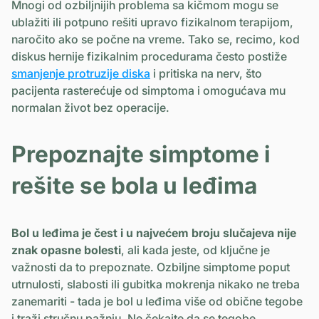
Mnogi od ozbiljnijih problema sa kičmom mogu se
ublažiti ili potpuno rešiti upravo fizikalnom terapijom,
naročito ako se počne na vreme. Tako se, recimo, kod
diskus hernije fizikalnim procedurama često postiže
smanjenje protruzije diska
i pritiska na nerv, što
pacijenta rasterećuje od simptoma i omogućava mu
normalan život bez operacije.
Prepoznajte simptome i
rešite se bola u leđima
Bol u leđima je čest i u najvećem broju slučajeva nije
znak opasne bolesti
, ali kada jeste, od ključne je
važnosti da to prepoznate. Ozbiljne simptome poput
utrnulosti, slabosti ili gubitka mokrenja nikako ne treba
zanemariti - tada je bol u leđima više od obične tegobe
i traži stručnu pažnju. Ne čekajte da se tegobe