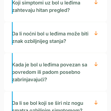
Koji simptomi uz bol u leđima
zahtevaju hitan pregled?
Da li noćni bol u leđima može biti
znak ozbiljnijeg stanja?
Kada je bol u leđima povezan sa
povredom ili padom posebno
zabrinjavajući?
Da li se bol koji se širi niz nogu
smatra ozbiljnim simptomom?