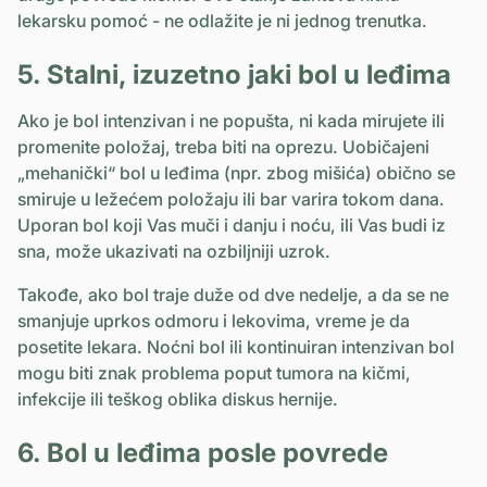
lekarsku pomoć - ne odlažite je ni jednog trenutka.
5. Stalni, izuzetno jaki bol u leđima
Ako je bol intenzivan i ne popušta, ni kada mirujete ili
promenite položaj, treba biti na oprezu. Uobičajeni
„mehanički“ bol u leđima (npr. zbog mišića) obično se
smiruje u ležećem položaju ili bar varira tokom dana.
Uporan bol koji Vas muči i danju i noću, ili Vas budi iz
sna, može ukazivati na ozbiljniji uzrok.
Takođe, ako bol traje duže od dve nedelje, a da se ne
smanjuje uprkos odmoru i lekovima, vreme je da
posetite lekara. Noćni bol ili kontinuiran intenzivan bol
mogu biti znak problema poput tumora na kičmi,
infekcije ili teškog oblika diskus hernije.
6. Bol u leđima posle povrede