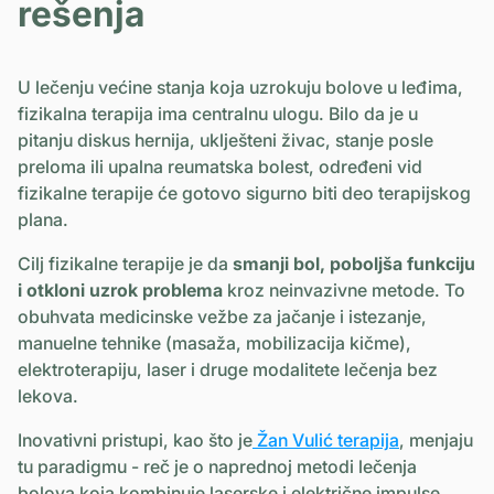
rešenja
U lečenju većine stanja koja uzrokuju bolove u leđima,
fizikalna terapija ima centralnu ulogu. Bilo da je u
pitanju diskus hernija, uklješteni živac, stanje posle
preloma ili upalna reumatska bolest, određeni vid
fizikalne terapije će gotovo sigurno biti deo terapijskog
plana.
Cilj fizikalne terapije je da
smanji bol, poboljša funkciju
i otkloni uzrok problema
kroz neinvazivne metode. To
obuhvata medicinske vežbe za jačanje i istezanje,
manuelne tehnike (masaža, mobilizacija kičme),
elektroterapiju, laser i druge modalitete lečenja bez
lekova.
Inovativni pristupi, kao što je
Žan Vulić terapija
, menjaju
tu paradigmu - reč je o naprednoj metodi lečenja
bolova koja kombinuje laserske i električne impulse