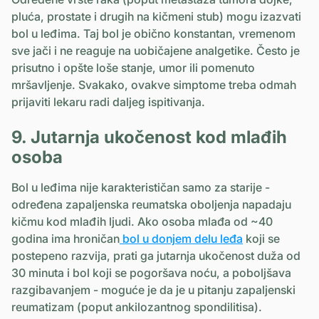
pluća, prostate i drugih na kičmeni stub) mogu izazvati
bol u leđima. Taj bol je obično konstantan, vremenom
sve jači i ne reaguje na uobičajene analgetike. Često je
prisutno i opšte loše stanje, umor ili pomenuto
mršavljenje. Svakako, ovakve simptome treba odmah
prijaviti lekaru radi daljeg ispitivanja.
9. Jutarnja ukočenost kod mlađih
osoba
Bol u leđima nije karakterističan samo za starije -
određena zapaljenska reumatska oboljenja napadaju
kičmu kod mlađih ljudi. Ako osoba mlađa od ~40
godina ima hroničan
bol u donjem delu leđa
koji se
postepeno razvija, prati ga jutarnja ukočenost duža od
30 minuta i bol koji se pogoršava noću, a poboljšava
razgibavanjem - moguće je da je u pitanju zapaljenski
reumatizam (poput ankilozantnog spondilitisa).