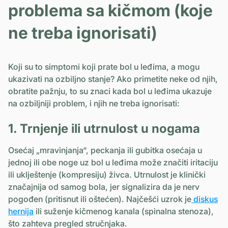
problema sa kičmom (koje
ne treba ignorisati)
Koji su to simptomi
koji prate bol u leđima, a mogu
ukazivati na ozbiljno stanje? Ako primetite neke od njih,
obratite pažnju, to su znaci kada bol u leđima ukazuje
na ozbiljniji problem, i njih ne treba ignorisati:
1. Trnjenje ili utrnulost u nogama
Osećaj „mravinjanja“, peckanja ili gubitka osećaja u
jednoj ili obe noge uz bol u leđima može značiti iritaciju
ili uklještenje (kompresiju) živca. Utrnulost je klinički
značajnija od samog bola, jer signalizira da je nerv
pogođen (pritisnut ili oštećen). Najčešći uzrok je
diskus
hernija
ili suženje kičmenog kanala (spinalna stenoza),
što zahteva pregled stručnjaka.