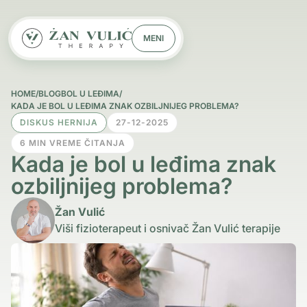
MENI
HOME
/
BLOG
BOL U LEĐIMA
/
KADA JE BOL U LEĐIMA ZNAK OZBILJNIJEG PROBLEMA?
DISKUS HERNIJA
27-12-2025
6 MIN VREME ČITANJA
Kada je bol u leđima znak
ozbiljnijeg problema?
Žan Vulić
Viši fizioterapeut i osnivač Žan Vulić terapije