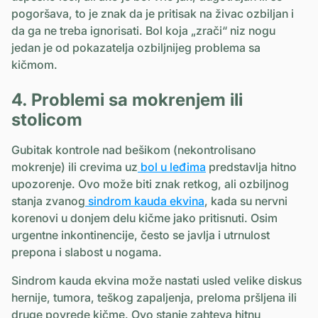
pogoršava, to je znak da je pritisak na živac ozbiljan i
da ga ne treba ignorisati. Bol koja „zrači“ niz nogu
jedan je od pokazatelja ozbiljnijeg problema sa
kičmom.
4. Problemi sa mokrenjem ili
stolicom
Gubitak kontrole nad bešikom (nekontrolisano
mokrenje) ili crevima uz
bol u leđima
predstavlja hitno
upozorenje. Ovo može biti znak retkog, ali ozbiljnog
stanja zvanog
sindrom kauda ekvina
, kada su nervni
korenovi u donjem delu kičme jako pritisnuti. Osim
urgentne inkontinencije, često se javlja i utrnulost
prepona i slabost u nogama.
Sindrom kauda ekvina može nastati usled velike diskus
hernije, tumora, teškog zapaljenja, preloma pršljena ili
druge povrede kičme. Ovo stanje zahteva hitnu