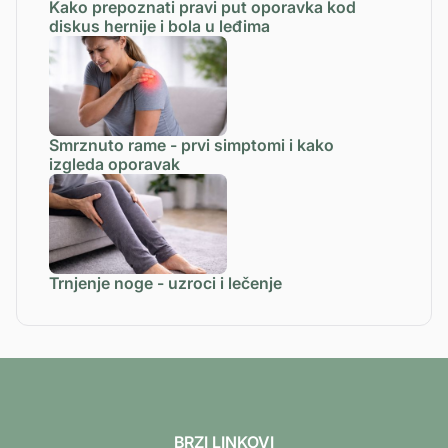
Kako prepoznati pravi put oporavka kod
diskus hernije i bola u leđima
Smrznuto rame - prvi simptomi i kako
izgleda oporavak
Trnjenje noge - uzroci i lečenje
BRZI LINKOVI