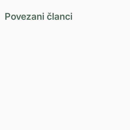
Povezani članci
BOL U LEĐIMA
27-06-2026
Spinalna stenoza: zašto se bol u
nogama pojačava pri hodu i stajanju?
PROČITAJ VIŠE