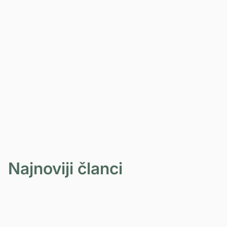
BOL U LEĐIMA
22-06-2026
Hronični bol: zašto bol traje i kada tkivo
više nije akutno povređeno?
PROČITAJ VIŠE
Najnoviji članci