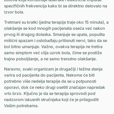
specifičnih frekvencija kako bi se direktno delovalo na
izvor bola.
Tretmani su kratki (jedna terapija traje oko 15 minuta), a
olakšanje se kod mnogih pacijenata oseća već nakon
prvog ili drugog dolaska. Smanjuje se upala, popušta
mišićni spazam i oslobađaju pritisnuti nervi, tako da se
bol bitno umanjuje. Važno, ovakva terapija ne tretira
samo simptom već cilja uzrok bola, čime se postiže
trajno poboljšanje, a ne samo trenutno olakšanje.
Naravno, svaki organizam je drugačiji i težina stanja
varira od pacijenta do pacijenta. Nekome će biti
potrebno više nedelja terapije da se u potpunosti
oporavi, dok će neko drugi osetiti značajan napredak
vrlo brzo. Ključno je da se terapija sprovodi pod
nadzorom iskusnih stručnjaka koji će je prilagoditi
Vašim potrebama.