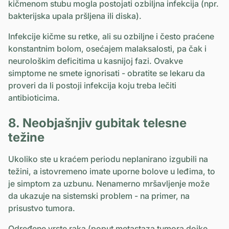
kičmenom stubu mogla postojati ozbiljna infekcija (npr.
bakterijska upala pršljena ili diska).
Infekcije kičme su retke, ali su ozbiljne i često praćene
konstantnim bolom, osećajem malaksalosti, pa čak i
neurološkim deficitima u kasnijoj fazi. Ovakve
simptome ne smete ignorisati - obratite se lekaru da
proveri da li postoji infekcija koju treba lečiti
antibioticima.
8. Neobjašnjiv gubitak telesne
težine
Ukoliko ste u kraćem periodu neplanirano izgubili na
težini, a istovremeno imate uporne bolove u leđima, to
je simptom za uzbunu. Nenamerno mršavljenje može
da ukazuje na sistemski problem - na primer, na
prisustvo tumora.
Određene vrste raka (poput metastaza tumora dojke,