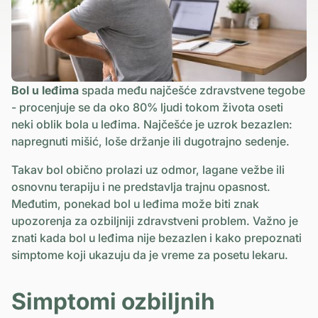
Bol u leđima
spada među najčešće zdravstvene tegobe
- procenjuje se da oko 80% ljudi tokom života oseti
neki oblik bola u leđima. Najčešće je uzrok bezazlen:
napregnuti mišić, loše držanje ili dugotrajno sedenje.
Takav bol obično prolazi uz odmor, lagane vežbe ili
osnovnu terapiju i ne predstavlja trajnu opasnost.
Međutim, ponekad bol u leđima može biti znak
upozorenja za ozbiljniji zdravstveni problem. Važno je
znati kada bol u leđima nije bezazlen i kako prepoznati
simptome koji ukazuju da je vreme za posetu lekaru.
Simptomi ozbiljnih