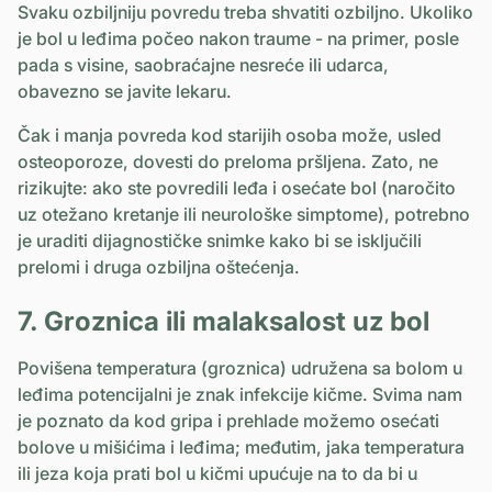
Svaku ozbiljniju povredu treba shvatiti ozbiljno. Ukoliko
je bol u leđima počeo nakon traume - na primer, posle
pada s visine, saobraćajne nesreće ili udarca,
obavezno se javite lekaru.
Čak i manja povreda kod starijih osoba može, usled
osteoporoze, dovesti do preloma pršljena. Zato, ne
rizikujte: ako ste povredili leđa i osećate bol (naročito
uz otežano kretanje ili neurološke simptome), potrebno
je uraditi dijagnostičke snimke kako bi se isključili
prelomi i druga ozbiljna oštećenja.
7. Groznica ili malaksalost uz bol
Povišena temperatura (groznica) udružena sa bolom u
leđima potencijalni je znak infekcije kičme. Svima nam
je poznato da kod gripa i prehlade možemo osećati
bolove u mišićima i leđima; međutim, jaka temperatura
ili jeza koja prati bol u kičmi upućuje na to da bi u