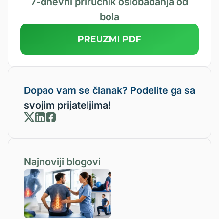
7-dnevni priručnik oslobađanja od
bola
PREUZMI PDF
Dopao vam se članak? Podelite ga sa
svojim prijateljima!
Najnoviji blogovi