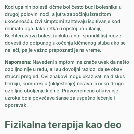
Kod upalnih bolesti kičme bol često budi bolesnika u
drugoj polovini noći, a jutra započinju izrazitom
ukočenošću. Ovi simptomi zahtevaju ispitivanje kod
reumatologa. Iako retka u opštoj populaciji,
Bechterewova bolest (ankilozantni spondilitis) može
dovesti do potpunog ukočenja kičmenog stuba ako se
ne leči, pa je važno prepoznati je na vreme.
Napomena:
Navedeni simptomi ne znače uvek da nešto
ozbiljno nije u redu, ali su dovoljni razlozi da se obavi
stručni pregled. Ovi znakovi mogu ukazivati na diskus
herniju, kompresiju (uklještenje) nerava ili neko drugo
ozbiljno oboljenje kičme. Pravovremeno otkrivanje
uzroka bola povećava šanse za uspešno lečenje i
oporavak.
Fizikalna terapija kao deo