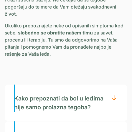
pogoršaju do te mere da Vam otežaju svakodnevni
život.
Ukoliko prepoznajete neke od opisanih simptoma kod
sebe,
slobodno se obratite našem timu
za savet,
procenu ili terapiju. Tu smo da odgovorimo na Vaša
pitanja i pomognemo Vam da pronađete najbolje
rešenje za Vaša leđa.
Kako prepoznati da bol u leđima
nije samo prolazna tegoba?