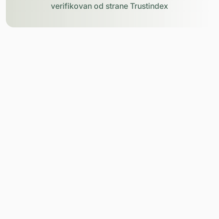
verifikovan od strane Trustindex
URADITE MINI-
TEST ODMAH.
ZAPOČNI TEST