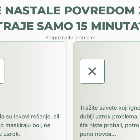
 NASTALE POVREDOM
TRAJE SAMO 15 MINUTA
Prepoznajte problem:
Tražite savete koji ign
da su lekovi rešenje, ali
dublji uzrok problema
o maskiraju bol, ne
šta niste probali, potro
u uzrok.
puno novca…