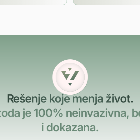
Rešenje koje menja život.
oda je 100% neinvazivna, 
i dokazana.