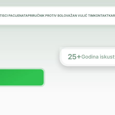
TISCI PACIJENATA
PRIRUČNIK PROTIV BOLOVA
ŽAN VULIĆ TIM
KONTAKT
KAR
100%
25+
Godina iskust
Prirodna te