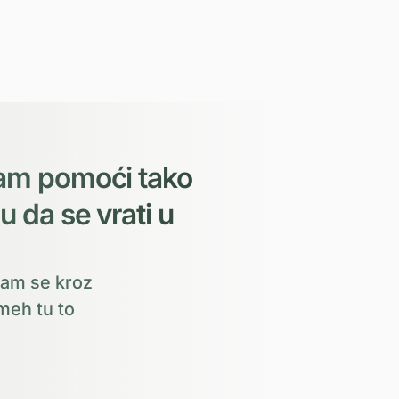
 vam pomoći tako
u da se vrati u
 vam se kroz
smeh tu to