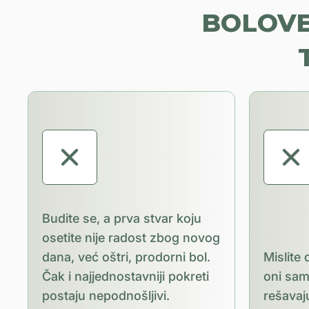
BOLOVE
Budite se, a prva stvar koju
osetite nije radost zbog novog
dana, već oštri, prodorni bol.
Mislite 
Čak i najjednostavniji pokreti
oni sam
postaju nepodnošljivi.
rešavaj