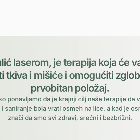
lić laserom, je terapija koja će
ti tkiva i mišiće i omogućiti zglob
prvobitan položaj.
o ponavljamo da je krajnji cilj naše terapije da
 i saniranje bola vrati osmeh na lice, a kad je o
znači da smo svi zdravi, srećni i bezbrižni.