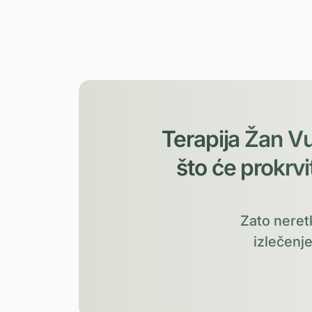
Terapija Žan Vu
što će prokrvi
Zato neretk
izlečenje