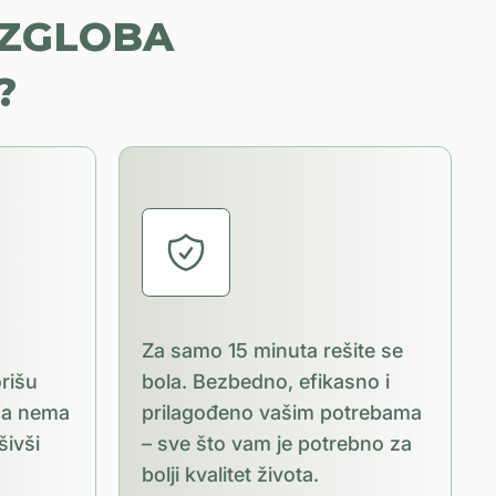
 ZGLOBA
?
Za samo 15 minuta rešite se
orišu
bola. Bezbedno, efikasno i
, a nema
prilagođeno vašim potrebama
šivši
– sve što vam je potrebno za
bolji kvalitet života.