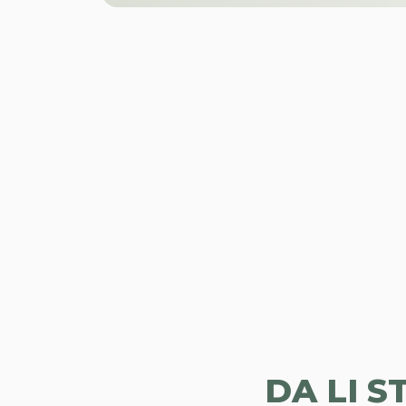
ZAKAŽITE PRVI PREGLED I TERA
DA LI S