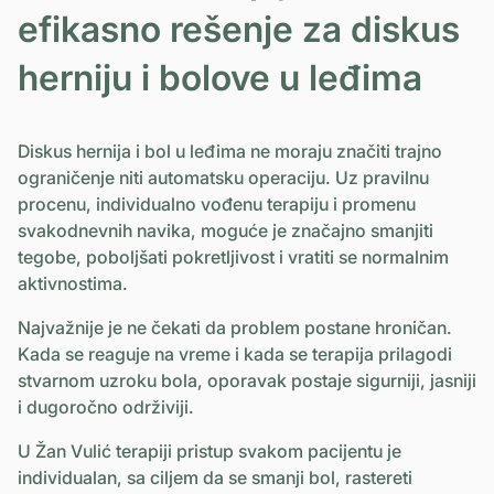
efikasno rešenje za diskus
herniju i bolove u leđima
Diskus hernija i bol u leđima ne moraju značiti trajno
ograničenje niti automatsku operaciju. Uz pravilnu
procenu, individualno vođenu terapiju i promenu
svakodnevnih navika, moguće je značajno smanjiti
tegobe, poboljšati pokretljivost i vratiti se normalnim
aktivnostima.
Najvažnije je ne čekati da problem postane hroničan.
Kada se reaguje na vreme i kada se terapija prilagodi
stvarnom uzroku bola, oporavak postaje sigurniji, jasniji
i dugoročno održiviji.
U Žan Vulić terapiji pristup svakom pacijentu je
individualan, sa ciljem da se smanji bol, rastereti