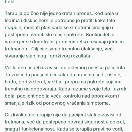
bola.
Terapija obično nije jednokratan proces. Kod bola u
leđima i diskus hernije potrebno je pratiti kako telo
reaguje, menjati plan kada se simptomi smanjuju i
postepeno uvoditi složenije pokrete. Kontinuitet je
važan jer se dugotrajni problemi retko rešavaju jednim
tretmanom. Cilj nije samo trenutno olakšanje, već
stvaranje stabilnog i održivog rezultata.
Veliki deo uspeha zavisi i od aktivnog učešća pacijenta.
To znači da pacijent uči kako da pravilno sedi, ustaje,
hoda, podiže teret, vežba i prepozna pokrete koji mu
trenutno ne odgovaraju. Kada razume svoje telo i uzrok
bola, pacijent dobija veću kontrolu nad oporavkom i
smanjuje rizik od ponovnog vraćanja simptoma.
Cilj kvalitetne terapije nije da pacijent stalno zavisi od
tretmana, već da postepeno povrati sigurnost u pokret,
snagu i funkcionalnost. Kada se terapija pravilno vodi,