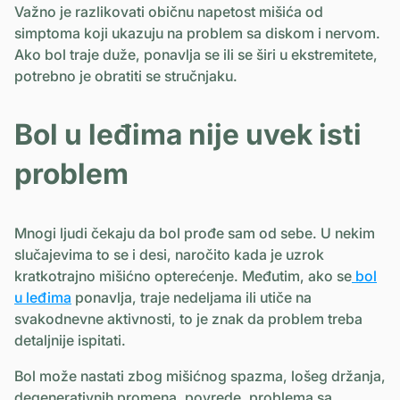
Važno je razlikovati običnu napetost mišića od
simptoma koji ukazuju na problem sa diskom i nervom.
Ako bol traje duže, ponavlja se ili se širi u ekstremitete,
potrebno je obratiti se stručnjaku.
Bol u leđima nije uvek isti
problem
Mnogi ljudi čekaju da bol prođe sam od sebe. U nekim
slučajevima to se i desi, naročito kada je uzrok
kratkotrajno mišićno opterećenje. Međutim, ako se
bol
u leđima
ponavlja, traje nedeljama ili utiče na
svakodnevne aktivnosti, to je znak da problem treba
detaljnije ispitati.
Bol može nastati zbog mišićnog spazma, lošeg držanja,
degenerativnih promena, povrede, problema sa