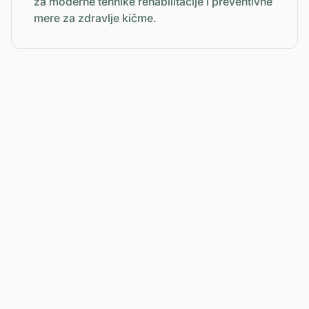
za moderne tehnike rehabilitacije i preventivne
mere za zdravlje kičme.