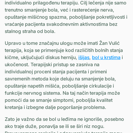
individualno prilagođenu terapiju. Cilj lečenja nije samo
trenutno smanjenje bola, već i rasterećenje nerva,
opuštanje mišićnog spazma, poboljšanje pokretljivosti i
vraćanje pacijenta svakodnevnim aktivnostima bez
stalnog straha od bola.
Upravo u tome značajnu ulogu može imati Žan Vulić
terapija, koja se primenjuje kod različitih bolnih stanja
kičme, uključujući diskus herniju,
išijas
,
bol u krstima
i
ukočenost. Terapijski pristup se zasniva na
individualnoj proceni stanja pacijenta i primeni
savremenih metoda koje deluju na smanjenje bola,
opuštanje napetih mišića, poboljšanje cirkulacije i
funkcije nervnog sistema. Na taj način terapija može
pomoći da se smanje simptomi, poboljša kvalitet
kretanja i izbegne dalje pogoršanje problema.
Zato je važno da se bol u leđima ne ignoriše, posebno
ako traje duže, ponavlja se ili se širi niz nogu.