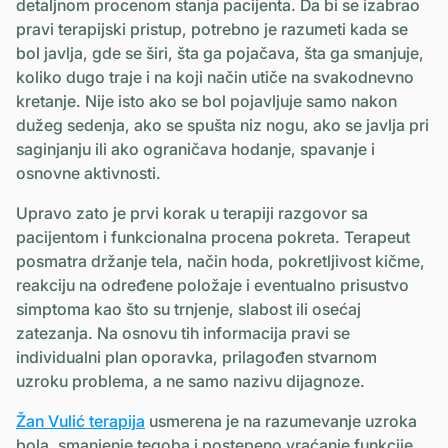
detaljnom procenom stanja pacijenta. Da bi se izabrao
pravi terapijski pristup, potrebno je razumeti kada se
bol javlja, gde se širi, šta ga pojačava, šta ga smanjuje,
koliko dugo traje i na koji način utiče na svakodnevno
kretanje. Nije isto ako se bol pojavljuje samo nakon
dužeg sedenja, ako se spušta niz nogu, ako se javlja pri
saginjanju ili ako ograničava hodanje, spavanje i
osnovne aktivnosti.
Upravo zato je prvi korak u terapiji razgovor sa
pacijentom i funkcionalna procena pokreta. Terapeut
posmatra držanje tela, način hoda, pokretljivost kičme,
reakciju na određene položaje i eventualno prisustvo
simptoma kao što su trnjenje, slabost ili osećaj
zatezanja. Na osnovu tih informacija pravi se
individualni plan oporavka, prilagođen stvarnom
uzroku problema, a ne samo nazivu dijagnoze.
Žan Vulić terapija
usmerena je na razumevanje uzroka
bola, smanjenje tegoba i postepeno vraćanje funkcije.