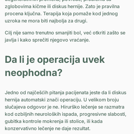
zglobovima kičme ili diskus hernije. Zato je pravilna
procena ključna. Terapija koja pomaže kod jednog
uzroka ne mora biti najbolja za drugi.
Cilj nije samo trenutno smanjiti bol, već otkriti zašto se
javlja i kako sprečiti njegovo vraćanje.
Da li je operacija uvek
neophodna?
Jedno od najčešćih pitanja pacijenata jeste da li diskus
hernija automatski znači operaciju. U velikom broju
slučajeva odgovor je ne. Hirurško lečenje se razmatra
kod ozbiljnih neuroloških ispada, progresivne slabosti,
gubitka kontrole mokrenja ili stolice, ili kada
konzervativno lečenje ne daje rezultat.