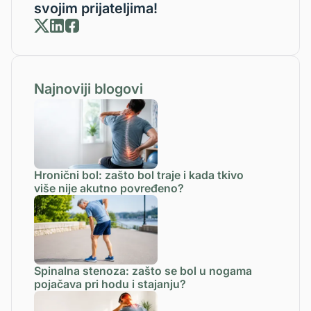
svojim prijateljima!
Najnoviji blogovi
Hronični bol: zašto bol traje i kada tkivo
više nije akutno povređeno?
Spinalna stenoza: zašto se bol u nogama
pojačava pri hodu i stajanju?