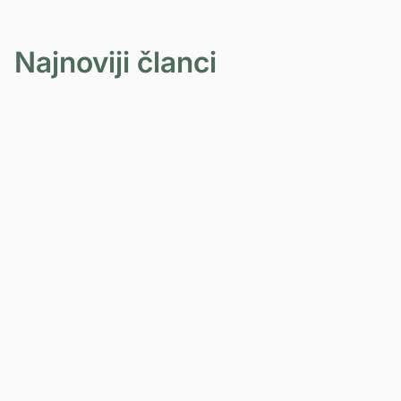
u leđima - priče naših pacijenata
PROČITAJ VIŠE
Najnoviji članci
BOL U LEĐIMA
22-06-2026
Hronični bol: zašto bol traje i kada tkivo
više nije akutno povređeno?
PROČITAJ VIŠE