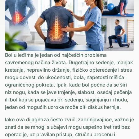
Bol u leđima je jedan od najčešćih problema
savremenog načina života. Dugotrajno sedenje, manjak
kretanja, nepravilno držanje, fizičko opterećenje i stres
mogu dovesti do ukočenosti, bola, napetosti mišića i
ograničenog pokreta. Ipak, kada bol počne da se širi
niz nogu, kada se jave trnjenje, slabost, osećaj pečenja
ili bol koji se pojačava pri sedenju, saginjanju ili hodu,
jedan od mogućih uzroka može biti diskus hernija.
Iako ova dijagnoza često zvuči zabrinjavajuće, važno je
znati da se mnogi slučajevi mogu uspešno tretirati bez
operacije, uz pravilan pristup, stručnu procenu i