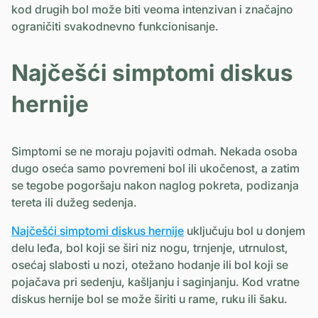
kod drugih bol može biti veoma intenzivan i značajno
ograničiti svakodnevno funkcionisanje.
Najčešći simptomi diskus
hernije
Simptomi se ne moraju pojaviti odmah. Nekada osoba
dugo oseća samo povremeni bol ili ukočenost, a zatim
se tegobe pogoršaju nakon naglog pokreta, podizanja
tereta ili dužeg sedenja.
Najčešći simptomi diskus hernije
uključuju bol u donjem
delu leđa, bol koji se širi niz nogu, trnjenje, utrnulost,
osećaj slabosti u nozi, otežano hodanje ili bol koji se
pojačava pri sedenju, kašljanju i saginjanju. Kod vratne
diskus hernije bol se može širiti u rame, ruku ili šaku.