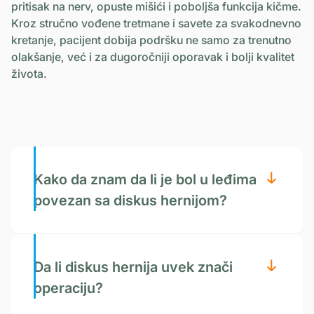
pritisak na nerv, opuste mišići i poboljša funkcija kičme.
Kroz stručno vođene tretmane i savete za svakodnevno
kretanje, pacijent dobija podršku ne samo za trenutno
olakšanje, već i za dugoročniji oporavak i bolji kvalitet
života.
Kako da znam da li je bol u leđima
povezan sa diskus hernijom?
Da li diskus hernija uvek znači
operaciju?