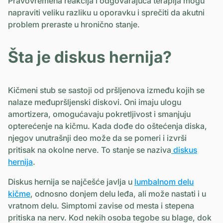
Pravovremena reakcija i odgovarajuća terapija mogu
napraviti veliku razliku u oporavku i sprečiti da akutni
problem preraste u hronično stanje.
Šta je diskus hernija?
Kičmeni stub se sastoji od pršljenova između kojih se
nalaze međupršljenski diskovi. Oni imaju ulogu
amortizera, omogućavaju pokretljivost i smanjuju
opterećenje na kičmu. Kada dođe do oštećenja diska,
njegov unutrašnji deo može da se pomeri i izvrši
pritisak na okolne nerve. To stanje se naziva
diskus
hernija
.
Diskus hernija se najčešće javlja u
lumbalnom delu
kičme
, odnosno donjem delu leđa, ali može nastati i u
vratnom delu. Simptomi zavise od mesta i stepena
pritiska na nerv. Kod nekih osoba tegobe su blage, dok