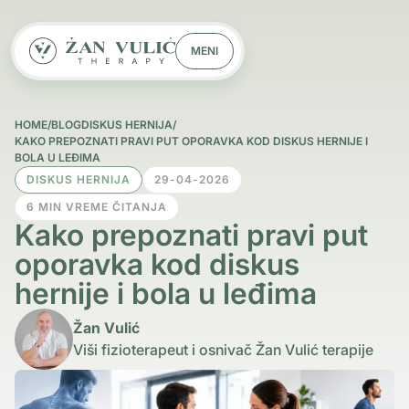
MENI
HOME
/
BLOG
DISKUS HERNIJA
/
KAKO PREPOZNATI PRAVI PUT OPORAVKA KOD DISKUS HERNIJE I
BOLA U LEĐIMA
DISKUS HERNIJA
29-04-2026
6 MIN VREME ČITANJA
Kako prepoznati pravi put
oporavka kod diskus
hernije i bola u leđima
Žan Vulić
Viši fizioterapeut i osnivač Žan Vulić terapije