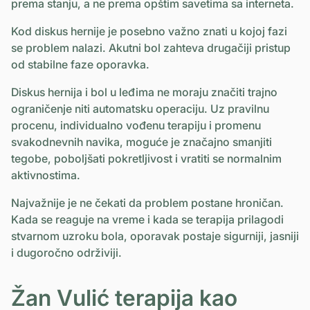
prema stanju, a ne prema opštim savetima sa interneta.
Kod diskus hernije je posebno važno znati u kojoj fazi
se problem nalazi. Akutni bol zahteva drugačiji pristup
od stabilne faze oporavka.
Diskus hernija i bol u leđima ne moraju značiti trajno
ograničenje niti automatsku operaciju. Uz pravilnu
procenu, individualno vođenu terapiju i promenu
svakodnevnih navika, moguće je značajno smanjiti
tegobe, poboljšati pokretljivost i vratiti se normalnim
aktivnostima.
Najvažnije je ne čekati da problem postane hroničan.
Kada se reaguje na vreme i kada se terapija prilagodi
stvarnom uzroku bola, oporavak postaje sigurniji, jasniji
i dugoročno održiviji.
Žan Vulić terapija kao