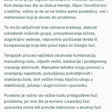
Kod stanja kao što su diskus hernija, išijas i hronični bol
u leđima, važno je da se ne tretira samo posledica, već i
mehanizam koji je doveo do problema.
To može uključivati loše obrasce kretanja, slabost
određenih mišićnih grupa, preopterećenje kičme,
dugotrajno sedenje, nepravilno podizanje tereta ili
kompenzacije koje telo pravi kako bi izbeglo bol.
Terapijski proces najčešće obuhvata kombinaciju
manuelnog rada, ciljanih vežbi, edukacije i postepenog
vraćanja aktivnosti. Manuelne tehnike mogu pomoći u
smanjenju napetosti, poboljšanju pokretljivosti i
olakšanju bola, dok vežbe imaju ključnu ulogu u
stabilizaciji, jačanju i dugoročnom oporavku.
Posebno je važno da vežbe budu prilagođene fazi
problema, jer ono što je korisno u kasnijoj fazi
oporavka može biti previše intenzivno u akutnoj fazi