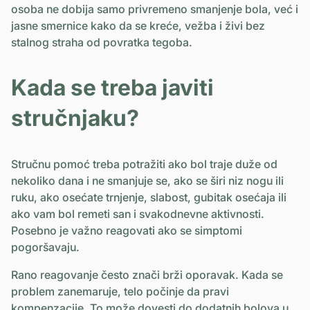
osoba ne dobija samo privremeno smanjenje bola, već i
jasne smernice kako da se kreće, vežba i živi bez
stalnog straha od povratka tegoba.
Kada se treba javiti
stručnjaku?
Stručnu pomoć treba potražiti ako bol traje duže od
nekoliko dana i ne smanjuje se, ako se širi niz nogu ili
ruku, ako osećate trnjenje, slabost, gubitak osećaja ili
ako vam bol remeti san i svakodnevne aktivnosti.
Posebno je važno reagovati ako se simptomi
pogoršavaju.
Rano reagovanje često znači brži oporavak. Kada se
problem zanemaruje, telo počinje da pravi
kompenzacije. To može dovesti do dodatnih bolova u