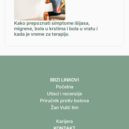
Kako prepoznati simptome išijasa,
migrene, bola u krstima i bola u vratu i
kada je vreme za terapiju
BRZI LINKOVI
Početna
Utisci i recenzije
Priručnik protiv bolova
Žan Vulić tim
K‍arijera
KONTAKT