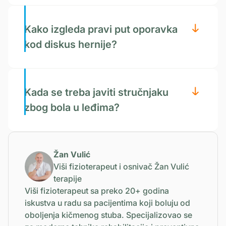
Kako izgleda pravi put oporavka
kod diskus hernije?
Kada se treba javiti stručnjaku
zbog bola u leđima?
Žan Vulić
Viši fizioterapeut i osnivač Žan Vulić
terapije
Viši fizioterapeut sa preko 20+ godina
iskustva u radu sa pacijentima koji boluju od
oboljenja kičmenog stuba. Specijalizovao se