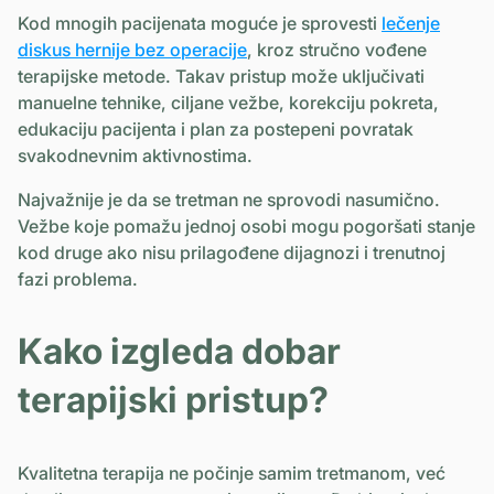
Kod mnogih pacijenata moguće je sprovesti
lečenje
diskus hernije bez operacije
, kroz stručno vođene
terapijske metode. Takav pristup može uključivati
manuelne tehnike, ciljane vežbe, korekciju pokreta,
edukaciju pacijenta i plan za postepeni povratak
svakodnevnim aktivnostima.
Najvažnije je da se tretman ne sprovodi nasumično.
Vežbe koje pomažu jednoj osobi mogu pogoršati stanje
kod druge ako nisu prilagođene dijagnozi i trenutnoj
fazi problema.
Kako izgleda dobar
terapijski pristup?
Kvalitetna terapija ne počinje samim tretmanom, već