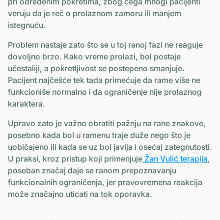
pri određenim pokretima, zbog čega mnogi pacijenti
veruju da je reč o prolaznom zamoru ili manjem
istegnuću.
Problem nastaje zato što se u toj ranoj fazi ne reaguje
dovoljno brzo. Kako vreme prolazi, bol postaje
učestaliji, a pokretljivost se postepeno smanjuje.
Pacijent najčešće tek tada primećuje da rame više ne
funkcioniše normalno i da ograničenje nije prolaznog
karaktera.
Upravo zato je važno obratiti pažnju na rane znakove,
posebno kada bol u ramenu traje duže nego što je
uobičajeno ili kada se uz bol javlja i osećaj zategnutosti.
U praksi, kroz pristup koji primenjuje
Žan Vulić terapija
,
poseban značaj daje se ranom prepoznavanju
funkcionalnih ograničenja, jer pravovremena reakcija
može značajno uticati na tok oporavka.