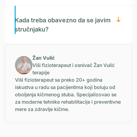
Kada treba obavezno da se javim
stručnjaku?
Žan Vulić
Viši fizioterapeut i osnivač Žan Vulić
terapije
Viši fizioterapeut sa preko 20+ godina
iskustva u radu sa pacijentima koji boluju od
oboljenja kičmenog stuba. Specijalizovao se
za moderne tehnike rehabilitacije i preventivne
mere za zdravlje kičme.