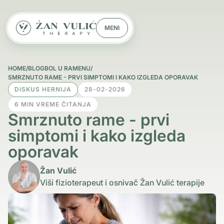
MENI
HOME
/
BLOG
BOL U RAMENU
/
SMRZNUTO RAME - PRVI SIMPTOMI I KAKO IZGLEDA OPORAVAK
DISKUS HERNIJA
28-02-2026
6 MIN VREME ČITANJA
Smrznuto rame - prvi
simptomi i kako izgleda
oporavak
Žan Vulić
Viši fizioterapeut i osnivač Žan Vulić terapije