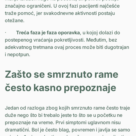
značajno ograničeni. U ovoj fazi pacijenti najčešće
traže pomoć, jer svakodnevne aktivnosti postaju
otežane.
·
Treća faza je faza oporavka
, u kojoj dolazi do
postepenog vraćanja pokretljivosti. Međutim, bez
adekvatnog tretmana ovaj proces može biti dugotrajan
i nepotpun.
Zašto se smrznuto rame
često kasno prepoznaje
Jedan od razloga zbog kojih smrznuto rame često traje
duže nego što bi trebalo jeste to što se u početku ne
prepoznaje na vreme. Prvi simptomi uglavnom nisu
dramatični. Bol je često blag, povremen i javlja se samo