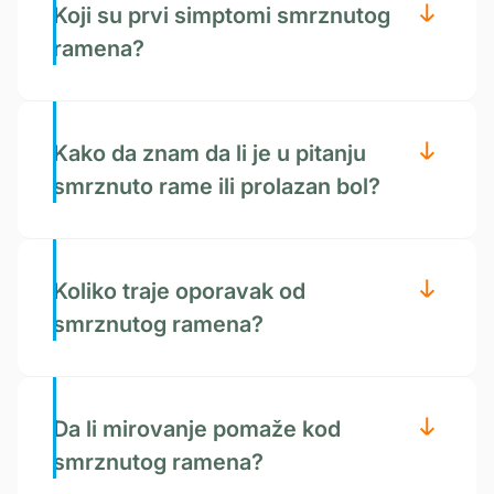
Koji su prvi simptomi smrznutog
ramena?
Kako da znam da li je u pitanju
smrznuto rame ili prolazan bol?
Koliko traje oporavak od
smrznutog ramena?
Da li mirovanje pomaže kod
smrznutog ramena?