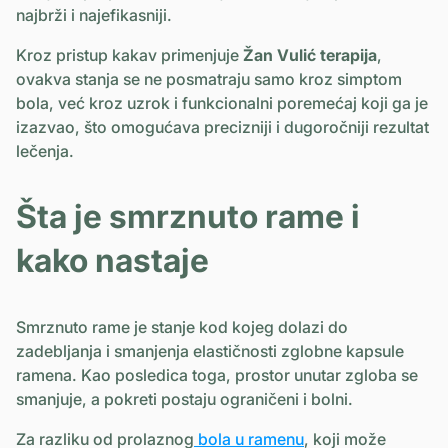
najbrži i najefikasniji.
Kroz pristup kakav primenjuje
Žan Vulić terapija
,
ovakva stanja se ne posmatraju samo kroz simptom
bola, već kroz uzrok i funkcionalni poremećaj koji ga je
izazvao, što omogućava precizniji i dugoročniji rezultat
lečenja.
Šta je smrznuto rame i
kako nastaje
Smrznuto rame je stanje kod kojeg dolazi do
zadebljanja i smanjenja elastičnosti zglobne kapsule
ramena. Kao posledica toga, prostor unutar zgloba se
smanjuje, a pokreti postaju ograničeni i bolni.
Za razliku od prolaznog
bola u ramenu
, koji može