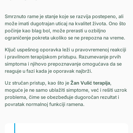
Smrznuto rame je stanje koje se razvija postepeno, ali
može imati dugotrajan uticaj na kvalitet života. Ono što
počinje kao blag bol, može prerasti u ozbiljno
ograničenje pokreta ukoliko se ne prepozna na vreme.
Ključ uspešnog oporavka leži u pravovremenoj reakciji
i pravilnom terapijskom pristupu. Razumevanje prvih
simptoma i njihovo prepoznavanje omogućava da se
reaguje u fazi kada je oporavak najbrži.
Uz stručan pristup, kao što je
Žan Vulić terapija
,
moguće je ne samo ublažiti simptome, već i rešiti uzrok
problema, čime se obezbeđuje dugoročan rezultat i
povratak normalnoj funkciji ramena.