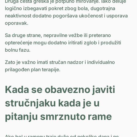
Druga česta greška je potpuno mirovanje. Iako deluje
logično izbegavati pokret zbog bola, dugotrajna
neaktivnost dodatno pogoršava ukočenost i usporava
oporavak.
Sa druge strane, nepravilne vežbe ili preterano
opterećenje mogu dodatno iritirati zglob i produžiti
bolnu fazu.
Zato je važno imati stručan nadzor i individualno
prilagođen plan terapije.
Kada se obavezno javiti
stručnjaku kada je u
pitanju smrznuto rame
Ako bol u ramenu traje duže od nekoliko dana i ne