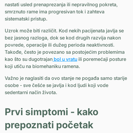
nastati usled prenaprezanja ili nepravilnog pokreta,
smrznuto rame ima progresivan tok i zahteva
sistematski pristup.
Uzrok može biti različit. Kod nekih pacijenata javlja se
bez jasnog razloga, dok se kod drugih razvija nakon
povrede, operacije ili dužeg perioda neaktivnosti.
Takođe, često je povezano sa postojećim problemima
kao što su dugotrajan
bol u vratu
ili poremećaji posture
koji utiču na biomehaniku ramena.
Važno je naglasiti da ovo stanje ne pogađa samo starije
osobe - sve češće se javlja i kod ljudi koji vode
sedentarni način života.
Prvi simptomi - kako
prepoznati početak