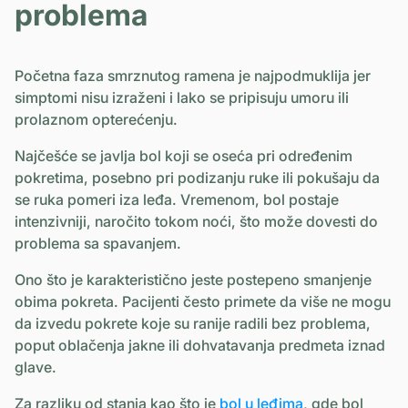
problema
Početna faza smrznutog ramena je najpodmuklija jer
simptomi nisu izraženi i lako se pripisuju umoru ili
prolaznom opterećenju.
Najčešće se javlja bol koji se oseća pri određenim
pokretima, posebno pri podizanju ruke ili pokušaju da
se ruka pomeri iza leđa. Vremenom, bol postaje
intenzivniji, naročito tokom noći, što može dovesti do
problema sa spavanjem.
Ono što je karakteristično jeste postepeno smanjenje
obima pokreta. Pacijenti često primete da više ne mogu
da izvedu pokrete koje su ranije radili bez problema,
poput oblačenja jakne ili dohvatavanja predmeta iznad
glave.
Za razliku od stanja kao što je
bol u leđima
, gde bol