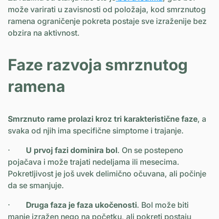
može varirati u zavisnosti od položaja, kod smrznutog
ramena ograničenje pokreta postaje sve izraženije bez
obzira na aktivnost.
Faze razvoja smrznutog
ramena
Smrznuto rame prolazi kroz tri karakteristične faze
, a
svaka od njih ima specifične simptome i trajanje.
·
U prvoj fazi dominira bol
. On se postepeno
pojačava i može trajati nedeljama ili mesecima.
Pokretljivost je još uvek delimično očuvana, ali počinje
da se smanjuje.
·
Druga faza je faza ukočenosti
. Bol može biti
manje izražen nego na početku, ali pokreti postaju