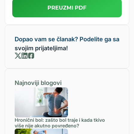
PREUZMI PDF
Dopao vam se članak? Podelite ga sa
svojim prijateljima!
Najnoviji blogovi
Hronični bol: zašto bol traje i kada tkivo
više nije akutno povređeno?