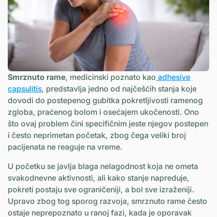
Smrznuto rame
, medicinski poznato kao
adhesive
capsulitis
, predstavlja jedno od najčešćih stanja koje
dovodi do postepenog gubitka pokretljivosti ramenog
zgloba, praćenog bolom i osećajem ukočenosti. Ono
što ovaj problem čini specifičnim jeste njegov postepen
i često neprimetan početak, zbog čega veliki broj
pacijenata ne reaguje na vreme.
U početku se javlja blaga nelagodnost koja ne ometa
svakodnevne aktivnosti, ali kako stanje napreduje,
pokreti postaju sve ograničeniji, a bol sve izraženiji.
Upravo zbog tog sporog razvoja, smrznuto rame često
ostaje neprepoznato u ranoj fazi, kada je oporavak