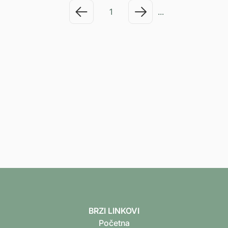
1
...
Zakažite besplatan
pregled i konsultaciju.
KONTAKT
TEGOBE KOJE LEČIMO
BRZI LINKOVI
Početna