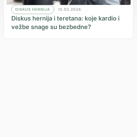
DISKUS HERNIJA
12.02.2024.
Diskus hernija i teretana: koje kardio i
vežbe snage su bezbedne?
SVI BLOGOVI
DISKUS HERNIJA
BOL U LEĐIMA
BOL U KOLENU
BOL U PETI
BOL U VRATU
IŠIJAS
MIGRENA
NESANICA
NEUROLOŠKI POST-COVID SINDROM
SKOLIOZA
TENISKI LAKAT
SINDROM KARPALNOG TUNELA
UPALA SINUSA