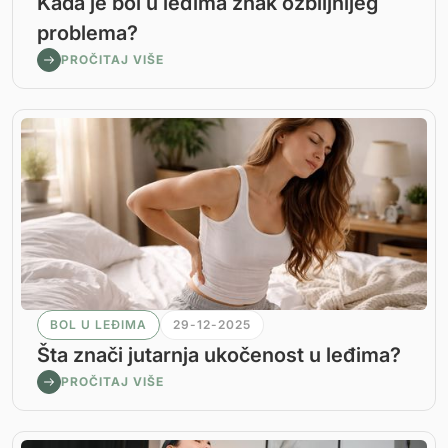
Kada je bol u leđima znak ozbiljnijeg
problema?
PROČITAJ VIŠE
BOL U LEĐIMA
29-12-2025
Šta znači jutarnja ukočenost u leđima?
PROČITAJ VIŠE