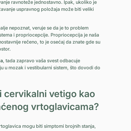
vanje ravnoteže jednostavno. Ipak, ukoliko je
žavanje uspravnog položaja može biti veliki
dalje nepoznat, veruje se da je to problem
tema i propriocepcije. Propriocepcija je naša
nostavnije rečeno, to je osećaj da znate gde su
ostor.
ma
, tada zapravo vaša svest odbacuje
lju u mozak i vestibularni sistem, što dovodi do
i cervikalni vetigo kao
raćenog vrtoglavicama?
vrtoglavica mogu biti simptomi brojnih stanja,