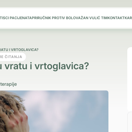
TISCI PACIJENATA
PRIRUČNIK PROTIV BOLOVA
ŽAN VULIĆ TIM
KONTAKT
KAR
RATU I VRTOGLAVICA?
ME ČITANJA
 vratu i vrtoglavica?
 terapije