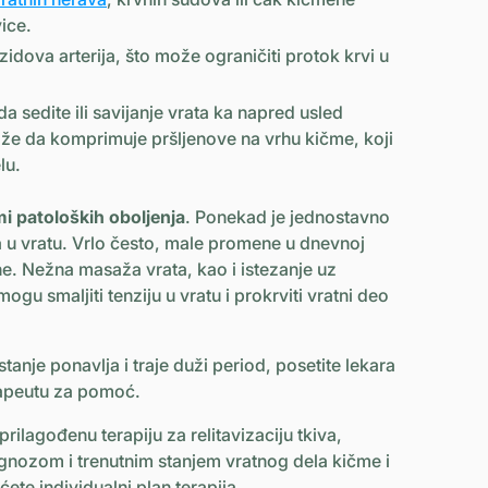
ice.
dova arterija, što može ograničiti protok krvi u
sedite ili savijanje vrata ka napred usled
ože da komprimuje pršljenove na vrhu kičme, koji
lu.
mi patoloških oboljenja
. Ponekad je jednostavno
 u vratu. Vrlo često, male promene u dnevnoj
ne. Nežna masaža vrata, kao i istezanje uz
u smaljiti tenziju u vratu i prokrviti vratni deo
anje ponavlja i traje duži period, posetite lekara
otrapeutu za pomoć.
rilagođenu terapiju za relitavizaciju tkiva,
agnozom i trenutnim stanjem vratnog dela kičme i
ete individualni plan terapija.