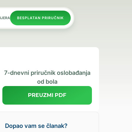
IJERA
BESPLATAN PRIRUČNIK
7-dnevni priručnik oslobađanja
od bola
PREUZMI PDF
Dopao vam se članak?