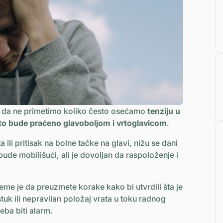
 da ne primetimo koliko često osećamo
tenziju u
to bude praćeno glavoboljom i vrtoglavicom
.
li pritisak na bolne tačke na glavi, nižu se dani
de mobilišući, ali je dovoljan da raspoloženje i
reme je da preuzmete korake kako bi utvrdili šta je
tuk ili nepravilan položaj vrata u toku radnog
ba biti alarm.