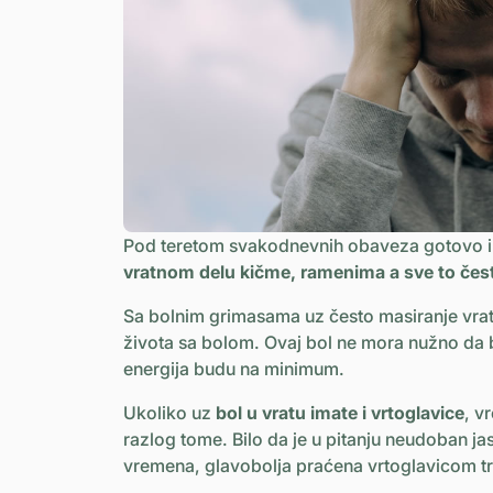
Pod teretom svakodnevnih obaveza gotovo i
vratnom delu kičme, ramenima a sve to čes
Sa bolnim grimasama uz često masiranje vrata i
života sa bolom. Ovaj bol ne mora nužno da bu
energija budu na minimum.
Ukoliko uz
bol u vratu imate i vrtoglavice
, v
razlog tome. Bilo da je u pitanju neudoban jas
vremena, glavobolja praćena vrtoglavicom tre