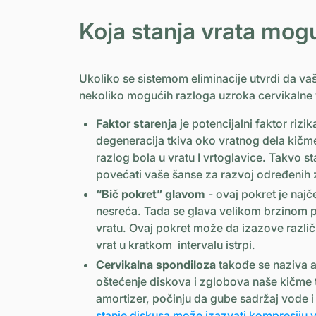
Koja stanja vrata mogu
Ukoliko se sistemom eliminacije utvrdi da va
nekoliko mogućih razloga uzroka cervikalne 
Faktor starenja
je potencijalni faktor rizi
degeneracija tkiva oko vratnog dela kičme
razlog bola u vratu I vrtoglavice. Takvo st
povećati vaše šanse za razvoj određenih
“Bič pokret” glavom
- ovaj pokret je najč
nesreća. Tada se glava velikom brzinom 
vratu. Ovaj pokret može da izazove različi
vrat u kratkom intervalu istrpi.
Cervikalna spondiloza
takođe se naziva art
oštećenje diskova i zglobova naše kičme 
amortizer, počinju da gube sadržaj vode 
stanje diskusa može izazvati kompresiju v