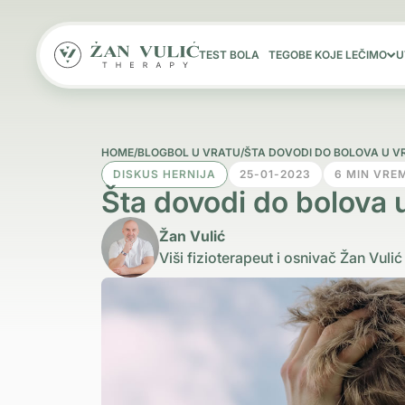
TEST BOLA
TEGOBE KOJE LEČIMO
U
HOME
/
BLOG
BOL U VRATU
/
ŠTA DOVODI DO BOLOVA U V
DISKUS HERNIJA
25-01-2023
6 MIN VRE
Šta dovodi do bolova u
Žan Vulić
Viši fizioterapeut i osnivač Žan Vulić