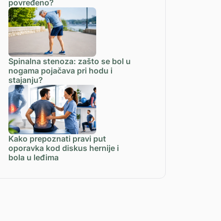
povređeno?
Spinalna stenoza: zašto se bol u
nogama pojačava pri hodu i
stajanju?
Kako prepoznati pravi put
oporavka kod diskus hernije i
bola u leđima