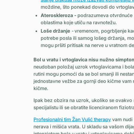
moždine, što ponekad dovodi do vrtoglav
Ateroskleroza -
podrazumeva otvrdnuće zi
oblastima koje utiču na ravnotežu.
Loše držanje
-
vremenom, pogrbljenje kada 
potrebe posla ili samog lošeg držanja, m
mogu pršiti pritisak na nerve u vratnom de
Bol u vratu i vrtoglavica nisu nužno simpto
neudoban položaj uzrok vrtoglavicama i bola
rutini mogu pomoći da se bol smanji ili nesta
jednostavne vežbe za gornji deo kičme vam mog
kičme.
Ipak bez obzira na uzrok, ukoliko se ovakvo st
specijalistu ili se obratite licenciranom fizi
Profesionalni tim Žan Vulić therapy
vam nudi p
nerava i mišića vrata. U skladu sa vašom dij
intenzietom bola u vratu i vrtoglavicama dobić