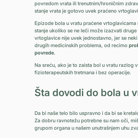
povredom vrata ili trenutnim/hroničnim zdrav
stanje vrata je gotovo uvek praćeno vrtoglav
Epizode ​​bola u vratu praćene vrtoglavicama m
stanje ukoliko se ne leči može izazvati drug
vrtoglavice nije uvek jednostavno, jer se ne
drugih medicinskih problema, od recimo
pro
povrede
.
Na sreću, ako je to zaista bol u vratu razlog 
fizioterapeutskih tretmana i bez operacije.
Šta dovodi do bola u v
Da bi naše telo bilo uspravno i da bi se kret
Za dobru ravnotežu potrebne su nam oči, mišic
grupom organa u našem unutrašnjem uhu z