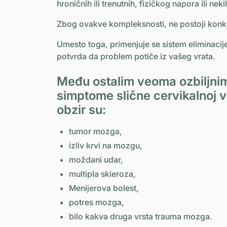
hroničnih ili trenutnih, fizičkog napora ili ne
Zbog ovakve kompleksnosti, ne postoji konkre
Umesto toga, primenjuje se sistem eliminacij
potvrda da problem potiče iz vašeg vrata.
Među ostalim veoma ozbiljnim
simptome slične cervikalnoj vr
obzir su:
tumor mozga,
izliv krvi na mozgu,
moždani udar,
multipla skleroza,
Menijerova bolest,
potres mozga,
bilo kakva druga vrsta trauma mozga.