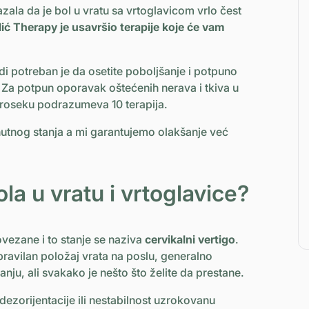
a da je bol u vratu sa vrtoglavicom vrlo čest
ić Therapy je usavršio terapije koje će vam
di potreban je da osetite poboljšanje i potpuno
. Za potpun oporavak oštećenih nerava i tkiva u
u proseku podrazumeva 10 terapija.
enutnog stanja a mi garantujemo olakšanje već
la u vratu i vrtoglavice?
ovezane i to stanje se naziva
cervikalni vertigo
.
pravilan položaj vrata na poslu, generalno
vanju, ali svakako je nešto što želite da prestane.
ezorijentacije ili nestabilnost uzrokovanu