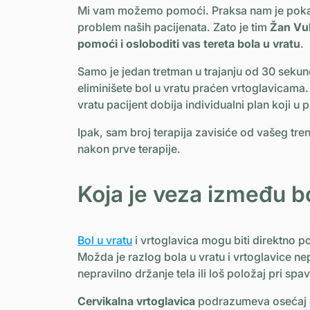
Mi vam možemo pomoći. Praksa nam je pokazal
problem naših pacijenata. Zato je tim
Žan Vul
pomoći i osloboditi vas tereta bola u vratu
.
Samo je jedan tretman u trajanju od 30 sekun
eliminišete bol u vratu praćen vrtoglavicama
vratu pacijent dobija individualni plan koji 
Ipak, sam broj terapija zavisiće od vašeg tr
nakon prve terapije.
Koja je veza između bo
Bol u vratu
i vrtoglavica mogu biti direktno p
Možda je razlog bola u vratu i vrtoglavice ne
nepravilno držanje tela ili loš položaj pri spa
Cervikalna vrtoglavica
podrazumeva osećaj d