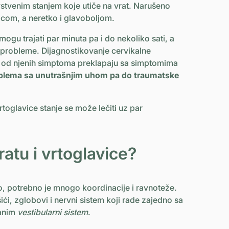
stvenim stanjem koje utiče na vrat. Narušeno
icom, a neretko i glavoboljom.
ogu trajati par minuta pa i do nekoliko sati, a
e probleme. Dijagnostikovanje cervikalne
ki od njenih simptoma preklapaju sa simptomima
blema sa unutrašnjim uhom pa do traumatske
vrtoglavice stanje se može lečiti uz par
ratu i vrtoglavice?
alo, potrebno je mnogo koordinacije i ravnoteže.
́i, zglobovi i nervni sistem koji rade zajedno sa
vanim
vestibularni sistem
.