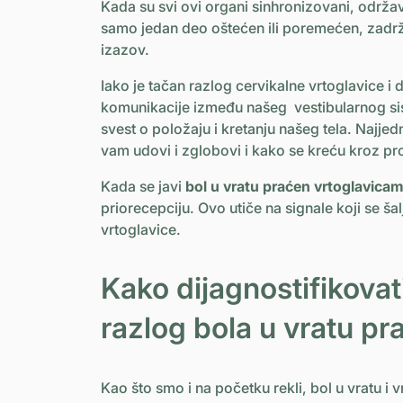
Kada su svi ovi organi sinhronizovani, održa
samo jedan deo oštećen ili poremećen, zadr
izazov.
Iako je tačan razlog cervikalne vrtoglavice i 
komunikacije između našeg vestibularnog sis
svest o položaju i kretanju našeg tela. Najjed
vam udovi i zglobovi i kako se kreću kroz pr
Kada se javi
bol u vratu praćen vrtoglavica
priorecepciju. Ovo utiče na signale koji se ša
vrtoglavice.
Kako dijagnostifikovat
razlog bola u vratu p
Kao što smo i na početku rekli, bol u vratu i 