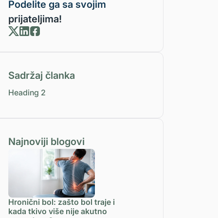
Podelite ga sa svojim
prijateljima!
Sadržaj članka
Heading 2
Najnoviji blogovi
Hronični bol: zašto bol traje i
kada tkivo više nije akutno