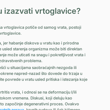
 izazvati vrtoglavice?
ša vrtoglavica potiče od samog vrata, postoji
vrtoglavice.
ka, jer habanje diskova u vratu kao i prirodna
 usled starenja organizma može biti direktan
anje može uticati na snagu i pokretljivost vrata i
 zdravstvenih problema.
ešći u situacijama saobraćajnih nezgoda ili
pokrene napred-nazad što dovede do trzaja u
te povrede u vratu usled pritiska i istezanja koje
ritis vrata, i odnosi se na deformaciju I/ili
tokom vremena. Diskusi, koji deluju kao
i to započinje degenerativni proces. Ovakvo
ratnih nerava
, krvnih sudova ili čak kičmene