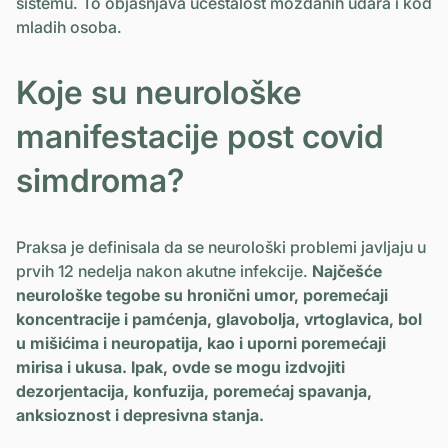
sistemu. To objašnjava učestalost moždanih udara i kod
mladih osoba.
Koje su neurološke
manifestacije post covid
simdroma?
Praksa je definisala da se neurološki problemi javljaju u
prvih 12 nedelja nakon akutne infekcije.
Najčešće
neurološke tegobe su hronični umor, poremećaji
koncentracije i pamćenja, glavobolja, vrtoglavica, bol
u mišićima i neuropatija, kao i uporni poremećaji
mirisa i ukusa. Ipak, ovde se mogu izdvojiti
dezorjentacija, konfuzija, poremećaj spavanja,
anksioznost i depresivna stanja.