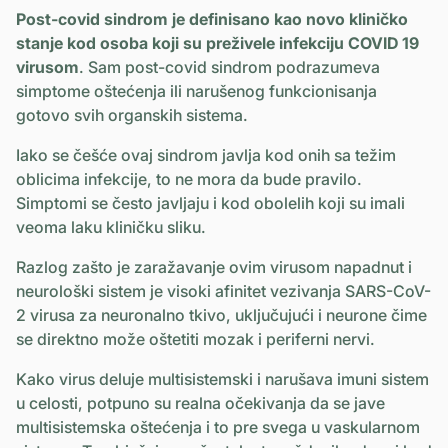
Post-covid sindrom je definisano kao novo kliničko
stanje kod osoba koji su preživele infekciju COVID 19
virusom
. Sam post-covid sindrom podrazumeva
simptome oštećenja ili narušenog funkcionisanja
gotovo svih organskih sistema.
Iako se češće ovaj sindrom javlja kod onih sa težim
oblicima infekcije, to ne mora da bude pravilo.
Simptomi se često javljaju i kod obolelih koji su imali
veoma laku kliničku sliku.
Razlog zašto je zaražavanje ovim virusom napadnut i
neurološki sistem je visoki afinitet vezivanja SARS-CoV-
2 virusa za neuronalno tkivo, uključujući i neurone čime
se direktno može oštetiti mozak i periferni nervi.
Kako virus deluje multisistemski i narušava imuni sistem
u celosti, potpuno su realna očekivanja da se jave
multisistemska oštećenja i to pre svega u vaskularnom