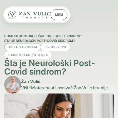
MENI
HOME
/
BLOG
NEUROLOŠKI POST-COVID SINDROM
/
ŠTA JE NEUROLOŠKI POST-COVID SINDROM?
DISKUS HERNIJA
05-03-2023
6 MIN VREME ČITANJA
Šta je Neurološki Post-
Covid sindrom?
Žan Vulić
Viši fizioterapeut i osnivač Žan Vulić terapije