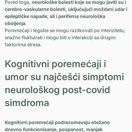
Pored toga,
neurološke bolesti koje se mogu javiti su i
cerebro-vaskularne bolesti, uključujući moždani udar i
epileptičke napade, ali i periferna neurološka
oboljenja
.
Poremećaji i tegobe se mogu razlikovati po intenzitetu,
snažno fluktuirati i mogu biti u interakciji sa drugim
faktorima stresa.
Kognitivni poremećaji i
umor su najčešći simptomi
neurološkog post-covid
simdroma
Kognitivni poremećaji podrazumevaju otežano
dnevno funkcionisanje, pospanost, manjak