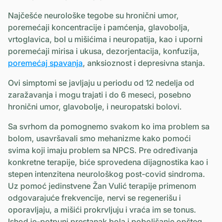
Najčešće neurološke tegobe su hronični umor,
poremećaji koncentracije i pamćenja, glavobolja,
vrtoglavica, bol u mišićima i neuropatija, kao i uporni
poremećaji mirisa i ukusa, dezorjentacija, konfuzija,
poremećaj spavanja
, anksioznost i depresivna stanja.
Ovi simptomi se javljaju u periodu od 12 nedelja od
zaražavanja i mogu trajati i do 6 meseci, posebno
hronični umor, glavobolje, i neuropatski bolovi.
Sa svrhom da pomognemo svakom ko ima problem sa
bolom, usavršavali smo mehanizme kako pomoći
svima koji imaju problem sa NPCS. Pre određivanja
konkretne terapije, biće sprovedena dijagnostika kao i
stepen intenzitena neurološkog post-covid sindroma.
Uz pomoć jedinstvene Žan Vulić terapije primenom
odgovarajuće frekvencije, nervi se regenerišu i
oporavljaju, a mišići prokrvljuju i vraća im se tonus.
Ishod je-potpuni prestanak bola i poboljšanje opšteg