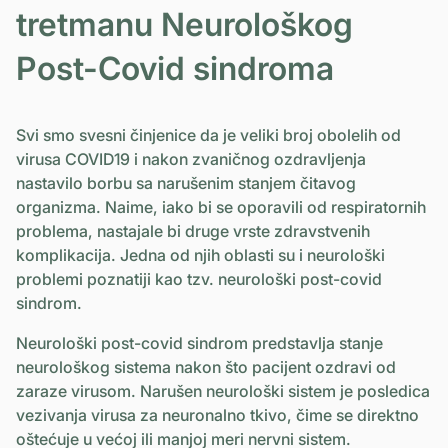
tretmanu Neurološkog
Post-Covid sindroma
Svi smo svesni činjenice da je veliki broj obolelih od
virusa COVID19 i nakon zvaničnog ozdravljenja
nastavilo borbu sa narušenim stanjem čitavog
organizma. Naime, iako bi se oporavili od respiratornih
problema, nastajale bi druge vrste zdravstvenih
komplikacija. Jedna od njih oblasti su i neurološki
problemi poznatiji kao tzv. neurološki post-covid
sindrom.
Neurološki post-covid sindrom predstavlja stanje
neurološkog sistema nakon što pacijent ozdravi od
zaraze virusom. Narušen neurološki sistem je posledica
vezivanja virusa za neuronalno tkivo, čime se direktno
oštećuje u većoj ili manjoj meri nervni sistem.