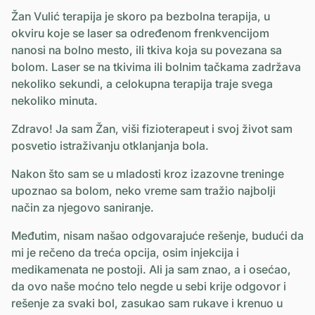
Žan Vulić terapija je skoro pa bezbolna terapija, u
okviru koje se laser sa određenom frenkvencijom
nanosi na bolno mesto, ili tkiva koja su povezana sa
bolom. Laser se na tkivima ili bolnim tačkama zadržava
nekoliko sekundi, a celokupna terapija traje svega
nekoliko minuta.
Zdravo! Ja sam Žan, viši fizioterapeut i svoj život sam
posvetio istraživanju otklanjanja bola.
Nakon što sam se u mladosti kroz izazovne treninge
upoznao sa bolom, neko vreme sam tražio najbolji
način za njegovo saniranje.
Međutim, nisam našao odgovarajuće rešenje, budući da
mi je rečeno da treća opcija, osim injekcija i
medikamenata ne postoji. Ali ja sam znao, a i osećao,
da ovo naše moćno telo negde u sebi krije odgovor i
rešenje za svaki bol, zasukao sam rukave i krenuo u