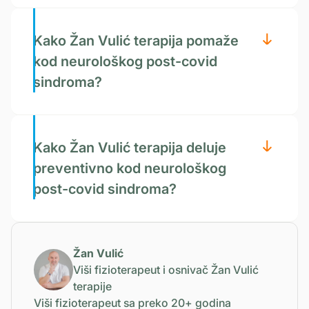
Kako Žan Vulić terapija pomaže
kod neurološkog post-covid
sindroma?
Kako Žan Vulić terapija deluje
preventivno kod neurološkog
post-covid sindroma?
Žan Vulić
Viši fizioterapeut i osnivač Žan Vulić
terapije
Viši fizioterapeut sa preko 20+ godina