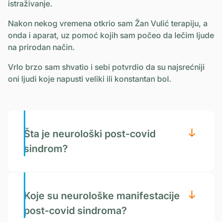
istraživanje.
Nakon nekog vremena otkrio sam Žan Vulić terapiju, a
onda i aparat, uz pomoć kojih sam počeo da lečim ljude
na prirodan način.
Vrlo brzo sam shvatio i sebi potvrdio da su najsrećniji
oni ljudi koje napusti veliki ili konstantan bol.
Šta je neurološki post-covid
sindrom?
Koje su neurološke manifestacije
post-covid sindroma?