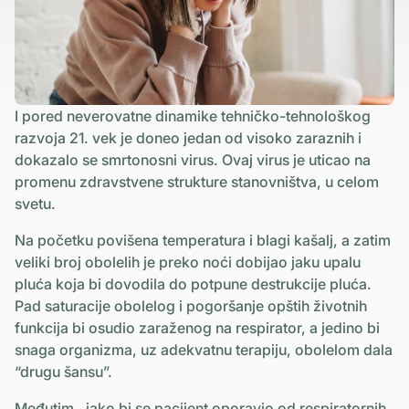
I pored neverovatne dinamike tehničko-tehnološkog
razvoja 21. vek je doneo jedan od visoko zaraznih i
dokazalo se smrtonosni virus. Ovaj virus je uticao na
promenu zdravstvene strukture stanovništva, u celom
svetu.
Na početku povišena temperatura i blagi kašalj, a zatim
veliki broj obolelih je preko noći dobijao jaku upalu
pluća koja bi dovodila do potpune destrukcije pluća.
Pad saturacije obolelog i pogoršanje opštih životnih
funkcija bi osudio zaraženog na respirator, a jedino bi
snaga organizma, uz adekvatnu terapiju, obolelom dala
“drugu šansu”.
Međutim, iako bi se pacijent oporavio od respiratornih