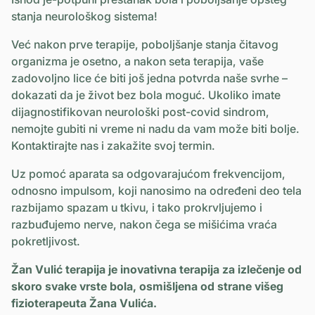
stanja neurološkog sistema!
Već nakon prve terapije, poboljšanje stanja čitavog
organizma je osetno, a nakon seta terapija, vaše
zadovoljno lice će biti još jedna potvrda naše svrhe –
dokazati da je život bez bola moguć. Ukoliko imate
dijagnostifikovan neurološki post-covid sindrom,
nemojte gubiti ni vreme ni nadu da vam može biti bolje.
Kontaktirajte nas i zakažite svoj termin.
Uz pomoć aparata sa odgovarajućom frekvencijom,
odnosno impulsom, koji nanosimo na određeni deo tela
razbijamo spazam u tkivu, i tako prokrvljujemo i
razbuđujemo nerve, nakon čega se mišićima vraća
pokretljivost.
Žan Vulić terapija je inovativna terapija za izlečenje od
skoro svake vrste bola, osmišljena od strane višeg
fizioterapeuta Žana Vulića.