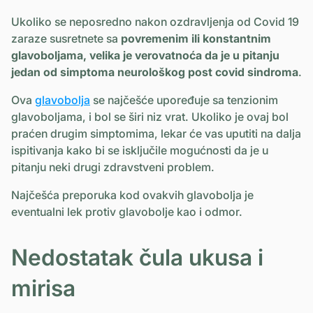
Ukoliko se neposredno nakon ozdravljenja od Covid 19
zaraze susretnete sa
povremenim ili konstantnim
glavoboljama, velika je verovatnoća da je u pitanju
jedan od simptoma neurološkog post covid sindroma
.
Ova
glavobolja
se najčešće upoređuje sa tenzionim
glavoboljama, i bol se širi niz vrat. Ukoliko je ovaj bol
praćen drugim simptomima, lekar će vas uputiti na dalja
ispitivanja kako bi se isključile mogućnosti da je u
pitanju neki drugi zdravstveni problem.
Najčešća preporuka kod ovakvih glavobolja je
eventualni lek protiv glavobolje kao i odmor.
Nedostatak čula ukusa i
mirisa