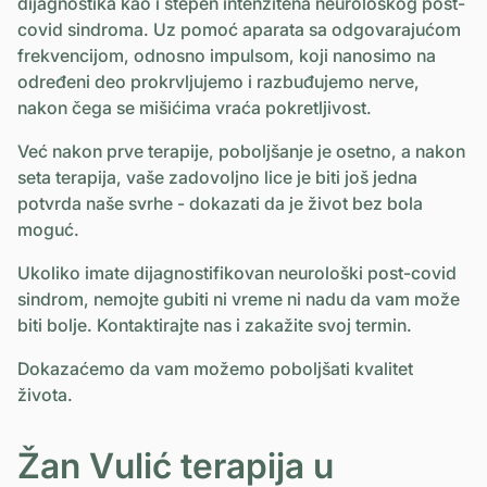
dijagnostika kao i stepen intenzitena neurološkog post-
covid sindroma. Uz pomoć aparata sa odgovarajućom
frekvencijom, odnosno impulsom, koji nanosimo na
određeni deo prokrvljujemo i razbuđujemo nerve,
nakon čega se mišićima vraća pokretljivost.
Već nakon prve terapije, poboljšanje je osetno, a nakon
seta terapija, vaše zadovoljno lice je biti još jedna
potvrda naše svrhe - dokazati da je život bez bola
moguć.
Ukoliko imate dijagnostifikovan neurološki post-covid
sindrom, nemojte gubiti ni vreme ni nadu da vam može
biti bolje. Kontaktirajte nas i zakažite svoj termin.
Dokazaćemo da vam možemo poboljšati kvalitet
života.
Žan Vulić terapija u