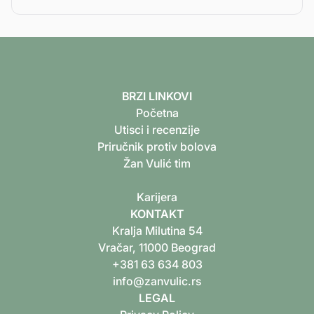
BRZI LINKOVI
Početna
Utisci i recenzije
Priručnik protiv bolova
Žan Vulić tim
K‍arijera
KONTAKT
Kralja Milutina 54
Vračar, 11000 Beograd
+381 63 634 803
info@zanvulic.rs
LEGAL