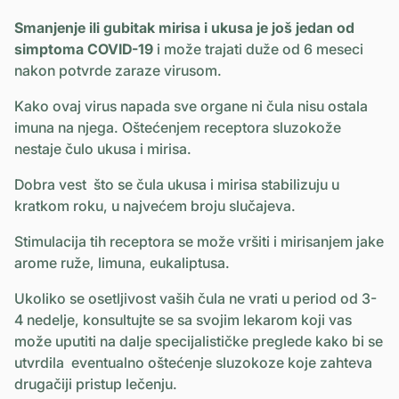
Smanjenje ili gubitak mirisa i ukusa je još jedan od
simptoma COVID-19
i može trajati duže od 6 meseci
nakon potvrde zaraze virusom.
Kako ovaj virus napada sve organe ni čula nisu ostala
imuna na njega. Oštećenjem receptora sluzokože
nestaje čulo ukusa i mirisa.
Dobra vest što se čula ukusa i mirisa stabilizuju u
kratkom roku, u najvećem broju slučajeva.
Stimulacija tih receptora se može vršiti i mirisanjem jake
arome ruže, limuna, eukaliptusa.
Ukoliko se osetljivost vaših čula ne vrati u period od 3-
4 nedelje, konsultujte se sa svojim lekarom koji vas
može uputiti na dalje specijalističke preglede kako bi se
utvrdila eventualno oštećenje sluzokoze koje zahteva
drugačiji pristup lečenju.