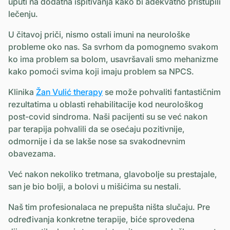
uputi na dodatna ispitivanja kako bi adekvatno pristupili
lečenju.
U čitavoj priči, nismo ostali imuni na neurološke
probleme oko nas. Sa svrhom da pomognemo svakom
ko ima problem sa bolom, usavršavali smo mehanizme
kako pomoći svima koji imaju problem sa NPCS.
Klinika
Žan Vulić therapy
se može pohvaliti fantastičnim
rezultatima u oblasti rehabilitacije kod neurološkog
post-covid sindroma. Naši pacijenti su se već nakon
par terapija pohvalili da se osećaju pozitivnije,
odmornije i da se lakše nose sa svakodnevnim
obavezama.
Već nakon nekoliko tretmana, glavobolje su prestajale,
san je bio bolji, a bolovi u mišićima su nestali.
Naš tim profesionalaca ne prepušta ništa slučaju. Pre
određivanja konkretne terapije, biće sprovedena