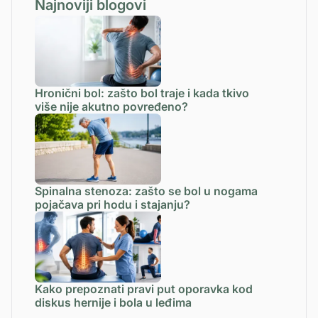
Najnoviji blogovi
Hronični bol: zašto bol traje i kada tkivo
više nije akutno povređeno?
Spinalna stenoza: zašto se bol u nogama
pojačava pri hodu i stajanju?
Kako prepoznati pravi put oporavka kod
diskus hernije i bola u leđima